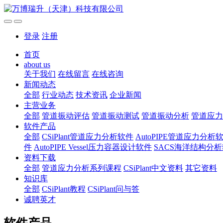
登录
注册
首页
about us
关于我们
在线留言
在线咨询
新闻动态
全部
行业动态
技术资讯
企业新闻
主营业务
全部
管道振动评估
管道振动测试
管道振动分析
管道应力
软件产品
全部
CSiPlant管道应力分析软件
AutoPIPE管道应力分析
件
AutoPIPE Vessel压力容器设计软件
SACS海洋结构分
资料下载
全部
管道应力分析系列课程
CSiPlant中文资料
其它资料
知识库
全部
CSiPlant教程
CSiPlant问与答
诚聘英才
软件产品