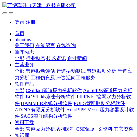
登录
注册
首页
about us
关于我们
在线留言
在线咨询
新闻动态
全部
行业动态
技术资讯
企业新闻
主营业务
全部
管道振动评估
管道振动测试
管道振动分析
管道应
力分析
工程仿真及评估
逆向工程服务
软件产品
全部
CSiPlant管道应力分析软件
AutoPIPE管道应力分析
软件
BOSfluids水击分析软件
PIPENET管网水力分析软
件
HAMMER水锤分析软件
PULS管网脉动分析软件
ADINA有限元分析软件
AutoPIPE Vessel压力容器设计软
件
SACS海洋结构分析软件
资料下载
全部
管道应力分析系列课程
CSiPlant中文资料
其它资料
知识库