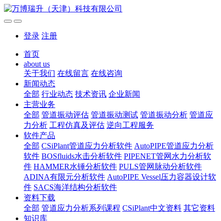
登录
注册
首页
about us
关于我们
在线留言
在线咨询
新闻动态
全部
行业动态
技术资讯
企业新闻
主营业务
全部
管道振动评估
管道振动测试
管道振动分析
管道应
力分析
工程仿真及评估
逆向工程服务
软件产品
全部
CSiPlant管道应力分析软件
AutoPIPE管道应力分析
软件
BOSfluids水击分析软件
PIPENET管网水力分析软
件
HAMMER水锤分析软件
PULS管网脉动分析软件
ADINA有限元分析软件
AutoPIPE Vessel压力容器设计软
件
SACS海洋结构分析软件
资料下载
全部
管道应力分析系列课程
CSiPlant中文资料
其它资料
知识库