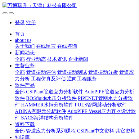
登录
注册
首页
about us
关于我们
在线留言
在线咨询
新闻动态
全部
行业动态
技术资讯
企业新闻
主营业务
全部
管道振动评估
管道振动测试
管道振动分析
管道应
力分析
工程仿真及评估
逆向工程服务
软件产品
全部
CSiPlant管道应力分析软件
AutoPIPE管道应力分析
软件
BOSfluids水击分析软件
PIPENET管网水力分析软
件
HAMMER水锤分析软件
PULS管网脉动分析软件
ADINA有限元分析软件
AutoPIPE Vessel压力容器设计软
件
SACS海洋结构分析软件
资料下载
全部
管道应力分析系列课程
CSiPlant中文资料
其它资料
知识库