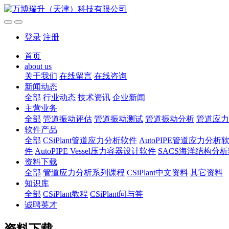
登录
注册
首页
about us
关于我们
在线留言
在线咨询
新闻动态
全部
行业动态
技术资讯
企业新闻
主营业务
全部
管道振动评估
管道振动测试
管道振动分析
管道应力
软件产品
全部
CSiPlant管道应力分析软件
AutoPIPE管道应力分析
件
AutoPIPE Vessel压力容器设计软件
SACS海洋结构分
资料下载
全部
管道应力分析系列课程
CSiPlant中文资料
其它资料
知识库
全部
CSiPlant教程
CSiPlant问与答
诚聘英才
资料下载